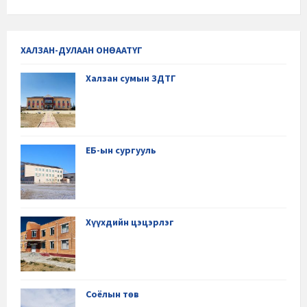
ХАЛЗАН-ДУЛААН ОНӨААТҮГ
Халзан сумын ЗДТГ
ЕБ-ын сургууль
Хүүхдийн цэцэрлэг
Соёлын төв