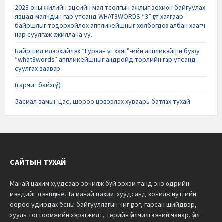
2023 оны жилийн эцсийн мал тоолгын ажлыг зохион байгуулах
явцад малчдын гар утсанд WHAT3WORDS “3” үгт хаягаар
байршлыг тодорхойлох аппликейшныг холбогдох албан хаагч
нар суулгаж ажиллана уу.
Байршил илэрхийлэх “Гурван үгт хаяг”-ийн аппликэйшн буюу
“what3words” аппликейшныг андройд төрлийн гар утсанд
суулгах заавар
(гарчиг байхгүй)
Засмал замын цас, шороо цэвэрлэх хуваарь батлах тухай
САЙТЫН ТУХАЙ
Манай цахим хуудсаар зочилж буй эрхэм танд энэ өдрийн
мэндийг дэвшүүлье.
Та манай цахим хуудсанд зочилж нутгийн
өөрөө удирдах ёсны байгууллагын чиг үүрэг, гарсан шийдвэр,
хууль тогтоомжийн хэрэгжилт, төрийн үйлчилгээний чанар, үйл