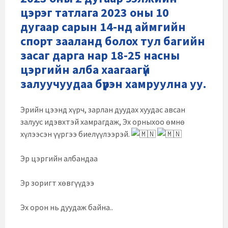
цэрэг татлага 2023 оны 10
дугаар сарын 14-нд аймгийн
спорт зааланд болох тул багийн
засаг дарга нар 18-25 насны
цэргийн алба хаагаагүй
залуучуудаа бүрэн хамруулна уу.
Эрийн цээнд хүрч, зарлан дуудах хуудас авсан
залуус идэвхтэй хамрагдаж, Эх орныхоо өмнө
хүлээсэн үүргээ биелүүлээрэй.
Эр цэргийн албандаа
Эр зоригт хөвгүүдээ
Эх орон нь дуудаж байна..