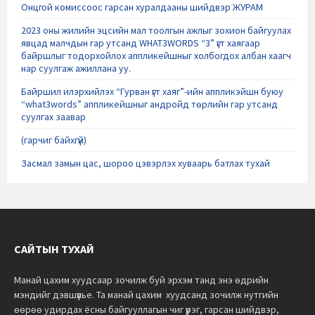
Онцгой комиссоос гарсан хуралдааны шийдвэр ЖУРАМ
2023 оны жилийн эцсийн мал тоолгын ажлыг зохион байгуулах
явцад малчдын гар утсанд WHAT3WORDS “3” үгт хаягаар
байршлыг тодорхойлох аппликейшныг холбогдох албан хаагч
нар суулгаж ажиллана уу.
Байршил илэрхийлэх “Гурван үгт хаяг”-ийн аппликэйшн буюу
“what3words” аппликейшныг андройд төрлийн гар утсанд
суулгах заавар
(гарчиг байхгүй)
Засмал замын цас, шороо цэвэрлэх хуваарь батлах тухай
САЙТЫН ТУХАЙ
Манай цахим хуудсаар зочилж буй эрхэм танд энэ өдрийн
мэндийг дэвшүүлье.
Та манай цахим хуудсанд зочилж нутгийн
өөрөө удирдах ёсны байгууллагын чиг үүрэг, гарсан шийдвэр,