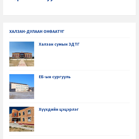
ХАЛЗАН-ДУЛААН ОНӨААТҮГ
Халзан сумын ЗДТГ
ЕБ-ын сургууль
Хүүхдийн цэцэрлэг