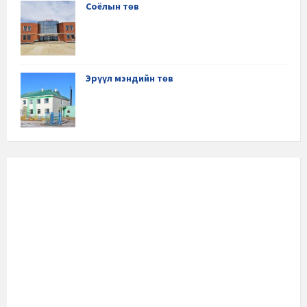
Соёлын төв
Эрүүл мэндийн төв