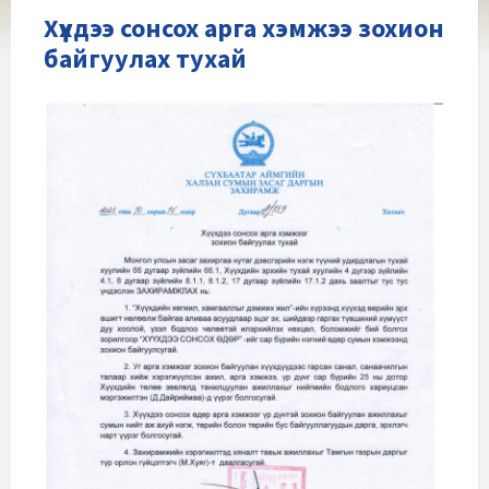
Хүүхдээ сонсох арга хэмжээ зохион
байгуулах тухай