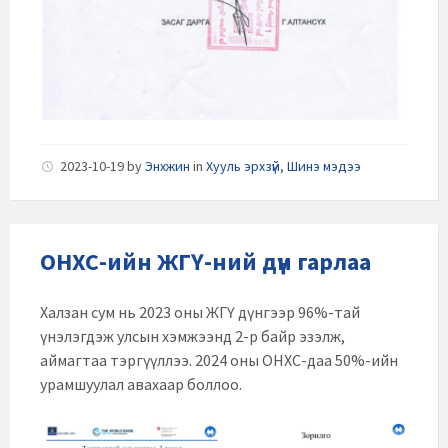
2023-10-19
by
Энхжин
in
Хууль эрхзүй
,
Шинэ мэдээ
ОНХС-ийн ЖГҮ-ний дүн гарлаа
Халзан сум нь 2023 оны ЖГҮ дүнгээр 96%-тай
үнэлэгдэж улсын хэмжээнд 2-р байр эзэлж,
аймагтаа тэргүүллээ. 2024 оны ОНХС-даа 50%-ийн
урамшуулал авахаар боллоо.