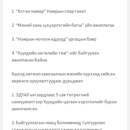
1. “Алтан намар” Намрын спартикат
2. “Миний хань цэцэрлэгийн багш” үйл ажиллагаа
3. “Намрын ногоон өдрүүд” ургацын баяр
4.
“Хүүхдийн хөгжлийн төв”-ийг байгуулан
ажилласан байна.
Хүүхэд хөгжил хамгааллын жилийн хүрээнд хийсэн
хөрөнгө оруулалтуудаас дурьдвал:
1. ЗДҮАХ ын зардлаас 5 сая төгрөгний
санхүүжилтээр Хүүхдийн цагаан хэрэглэлийг бүрэн
шинэчилсэн.
2. Байгууллагын нөөц боломжинд тулгуурлан
стандартын шаардлага хангасан тоглоомыг