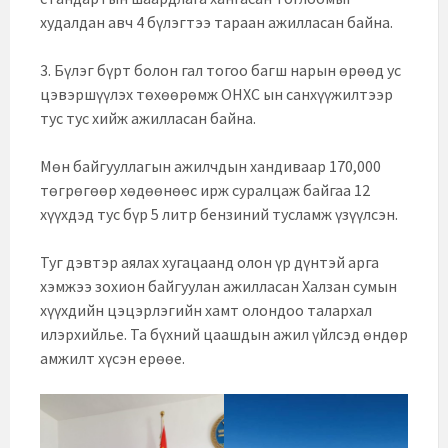
худалдан авч 4 бүлэгтээ тараан ажилласан байна.
3. Бүлэг бүрт болон гал тогоо багш нарын өрөөд ус
цэвэршүүлэх төхөөрөмж ОНХС ын санхүүжилтээр
тус тус хийж ажилласан байна.
Мөн байгууллагын ажилчдын хандиваар 170,000
төгрөгөөр хөдөөнөөс ирж суралцаж байгаа 12
хүүхдэд тус бүр 5 литр бензиний тусламж үзүүлсэн.
Туг дэвтэр аялах хугацаанд олон үр дүнтэй арга
хэмжээ зохион байгуулан ажилласан Халзан сумын
хүүхдийн цэцэрлэгийн хамт олондоо талархал
илэрхийлье. Та бүхний цаашдын ажил үйлсэд өндөр
амжилт хүсэн ерөөе.