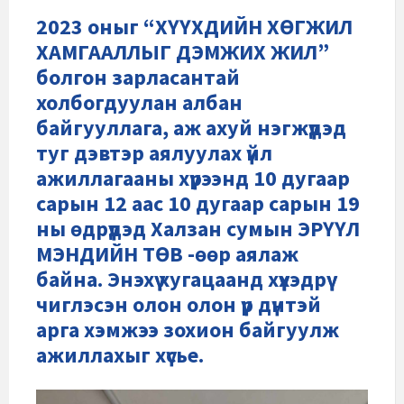
2023 оныг “ХҮҮХДИЙН ХӨГЖИЛ
ХАМГААЛЛЫГ ДЭМЖИХ ЖИЛ”
болгон зарласантай
холбогдуулан албан
байгууллага, аж ахуй нэгжүүдэд
туг дэвтэр аялуулах үйл
ажиллагааны хүрээнд 10 дугаар
сарын 12 аас 10 дугаар сарын 19
ны өдрүүдэд Халзан сумын ЭРҮҮЛ
МЭНДИЙН ТӨВ -өөр аялаж
байна. Энэхүү хугацаанд хүүхэдрүү
чиглэсэн олон олон үр дүнтэй
арга хэмжээ зохион байгуулж
ажиллахыг хүсье.