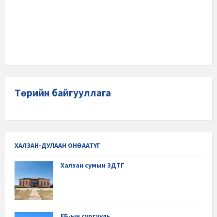
Төрийн байгууллага
ХАЛЗАН-ДУЛААН ОНӨААТҮГ
Халзан сумын ЗДТГ
ЕБ-ын сургууль