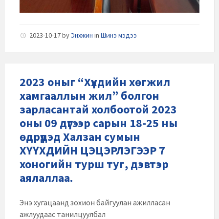
2023-10-17
by
Энхжин
in
Шинэ мэдээ
2023 оныг “Хүүхдийн хөгжил
хамгааллын жил” болгон
зарласантай холбоотой 2023
оны 09 дүгээр сарын 18-25 ны
өдрүүдэд Халзан сумын
ХҮҮХДИЙН ЦЭЦЭРЛЭГЭЭР 7
хоногийн турш туг, дэвтэр
аялаллаа.
Энэ хугацаанд зохион байгуулан ажилласан
ажлуудаас танилцуулбал