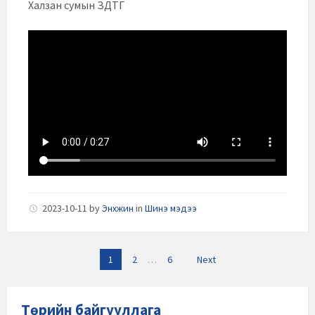
Халзан сумын ЗДТГ
2023-10-11
by
Энхжин
in
Шинэ мэдээ
Posts
1
2
…
6
Next
navigation
Төрийн байгууллага