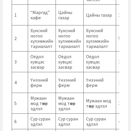
“Маргад”
Цайны
1
Цайны газар
30000
кафе
газар
Хүнсний
Хүнсний
Хүнсний
ногоо
ногоо
ногоо
2
50000
хүлэмжийн
хүлэмжийн
хүлэмжийн
тариалалт
тариалалт
тариалалт
Оёдол
Оёдол
Оёдол
3
хувцас
хувцас
хувцас
30000
засвар
засвар
засвар
Үнээний
Үнээний
Үнээний
4
15000
ферм
ферм
ферм
Мужаан
Мужаан
Мужаан мод
5
мод төмөр
мод төмөр
32000
төмөр эдлэл
эдлэл
эдлэл
Сур суран
Сур суран
Сур суран
6
40000
эдлэл
эдлэл
эдлэл