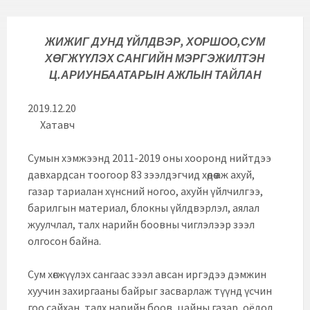
ЖИЖИГ ДУНД ҮЙЛДВЭР, ХОРШОО,СУМ
ХӨГЖҮҮЛЭХ САНГИЙН
МЭРГЭЖИЛТЭН
Ц.АРИУНБААТАРЫН АЖЛЫН ТАЙЛАН
2019.12.20
Хатавч
Сумын хэмжээнд 2011-2019 оны хооронд нийтдээ
давхардсан тоогоор 83 зээлдэгчид хөдөө аж ахуй,
газар тариалан хүнсний ногоо, ахуйн үйлчилгээ,
барилгын материал, блокны үйлдвэрлэл, аялал
жуулчлал, талх нарийн боовны чиглэлээр зээл
олгосон байна.
Сум хөгжүүлэх сангаас зээл авсан иргэдээ дэмжин
хуучин захиргааны байрыг засварлаж түүнд үсчин
гоо сайхан, талх нарийн боов, цайны газар, оёдол