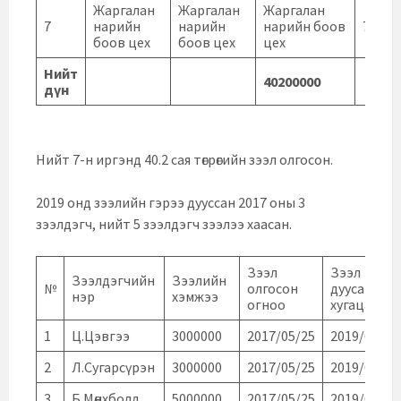
Жаргалан
Жаргалан
Жаргалан
7
нарийн
нарийн
нарийн боов
70000
боов цех
боов цех
цех
Нийт
40200000
дүн
Нийт 7-н иргэнд 40.2 сая төгрөгийн зээл олгосон.
2019 онд зээлийн гэрээ дууссан 2017 оны 3
зээлдэгч, нийт 5 зээлдэгч зээлээ хаасан.
Зээл
Зээл
Зээлдэгчийн
Зээлийн
№
олгосон
дуусан
нэр
хэмжээ
огноо
хугацаа
1
Ц.Цэвгээ
3000000
2017/05/25
2019/06/25
2
Л.Сугарсүрэн
3000000
2017/05/25
2019/06/25
3
Б.Мөнхболд
5000000
2017/05/25
2019/05/25