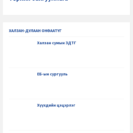
ХАЛЗАН-ДУЛААН ОНӨААТҮГ
Халзан сумын ЗДТГ
ЕБ-ын сургууль
Хүүхдийн цэцэрлэг