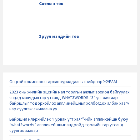
Соёлын төв
Эрүүл мэндийн төв
Онцгой комиссоос гарсан хуралдааны шийдвэр ЖУРАМ
2023 оны жилийн эцсийн мал тоолгын ажлыг зохион байгуулах
явцад малчдын гар утсанд WHAT3WORDS “3” үгт хаягаар
байршлыг тодорхойлох аппликейшныг холбогдох албан хаагч
нар суулгаж ажиллана уу.
Байршил илэрхийлэх “Гурван үгт хаяг”-ийн аппликэйшн буюу
“what3words” аппликейшныг андройд төрлийн гар утсанд
суулгах заавар