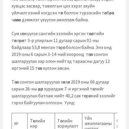
хувцас засвар, тавилгын цех зэрэг ахуйн
үйлчилгээний нэгдсэн төв болгон түрээсийн төлбөрөөс
чөлөөлөн дэмжлэг үзүүлэн ажиллаж байна.
Сум хөгжүүлэх сангийн зээлийн эргэн төлөлтийн
төвлөрөлт 3-р улирлын 11 дугаар сарын 01-ны
байдлаар 53,8 мянган төгрөг болсон байна. Энэ онд
2019 оны 6 сарын 3-14-ний хооронд төсөл сонгон
шалгаруулах зар олон нийтэд тараасны дагуу 12
иргэний 15 төсөл хүлээн авсан.
Төсөл сонгон шалгаруулах зөвлөл 2019 оны 06 дугаар
сарын 26-ны өдөр хуралдаж 7-н иргэний төслийг
шалгаруулан батлаж нийт 40,2 сая төгрөгний зээлийг
гэрээ байгуулан олгосон. Үүнд:
Үйл
Төслийн
Төслийн
Санхү
№
ажиллагааны
нэр
зориулалт
хэмж
чиглэл