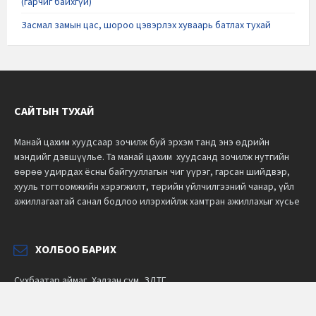
(гарчиг байхгүй)
Засмал замын цас, шороо цэвэрлэх хуваарь батлах тухай
САЙТЫН ТУХАЙ
Манай цахим хуудсаар зочилж буй эрхэм танд энэ өдрийн
мэндийг дэвшүүлье.
Та манай цахим хуудсанд зочилж нутгийн
өөрөө удирдах ёсны байгууллагын чиг үүрэг, гарсан шийдвэр,
хууль тогтоомжийн хэрэгжилт, төрийн үйлчилгээний чанар, үйл
ажиллагаатай санал бодлоо илэрхийлж хамтран ажиллахыг хүсье
ХОЛБОО БАРИХ
Сүхбаатар аймаг, Халзан сум, ЗДТГ