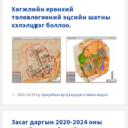
Хөгжлийн ерөнхий
төлөвлөгөөний эцсийн шатны
хэлэлцүүлэг боллоо.
2021-10-15
by
Ариунбаатар Цээдорж
in
Шинэ мэдээ
Засаг даргын 2020-2024 оны