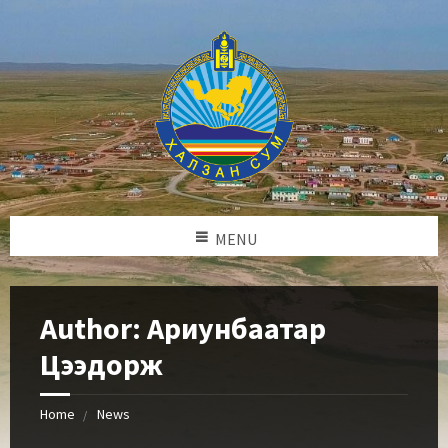
MENU
Author: Ариунбаатар
Цээдорж
Home
News