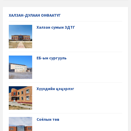
ХАЛЗАН-ДУЛААН ОНӨААТҮГ
Халзан сумын ЗДТГ
ЕБ-ын сургууль
Хүүхдийн цэцэрлэг
Соёлын төв