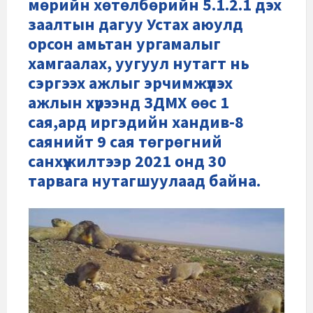
мөрийн хөтөлбөрийн 5.1.2.1 дэх
заалтын дагуу Устах аюулд
орсон амьтан ургамалыг
хамгаалах, уугуул нутагт нь
сэргээх ажлыг эрчимжүүлэх
ажлын хүрээнд ЗДМХ өөс 1
сая,ард иргэдийн хандив-8
саянийт 9 сая төгрөгний
санхүүжилтээр 2021 онд 30
тарвага нутагшуулаад байна.