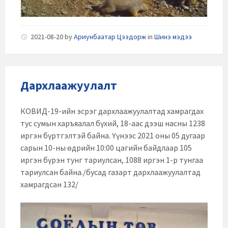
2021-08-20
by
Ариунбаатар Цээдорж
in
Шинэ мэдээ
Дархлаажуулалт
КОВИД-19-ийн эсрэг дархлаажуулалтад хамрагдах
тус сумын харъяалал бүхий, 18-аас дээш насны 1238
иргэн бүртгэлтэй байна. Үүнээс 2021 оны 05 дугаар
сарын 10-ны өдрийн 10:00 цагийн байдлаар 105
иргэн бүрэн тунг тариулсан, 1088 иргэн 1-р тунгаа
тариулсан байна./бусад газарт дархлаажуулалтад
хамрагдсан 132/