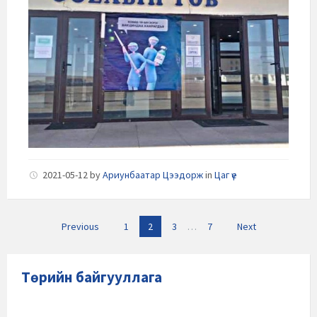
2021-05-12
by
Ариунбаатар Цээдорж
in
Цаг үе
Posts
Previous
1
2
3
…
7
Next
navigation
Төрийн байгууллага