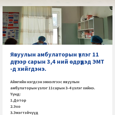
Явуулын амбулаторын үзлэг 11
дүгээр сарын 3,4 ний өдрүүдэд ЭМТ
-д хийгдэнэ.
Аймгийн нэгдсэн эмнэлгээс явуулын
амбулаторын үзлэг 11сарын 3-4 үзлэг хийнэ.
Үүнд:
1.Дотор
2.Эхо
3.Эмэгтэйчүүд