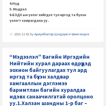
4.Нүд
5. Мэдрэл
6.БЗДХ ын үзлэг хийгдэх тул иргэд та бүхэн
үзлэгт хамрагдана уу .
2021-11-01
by
Ариунбаатар Цээдорж
in
Шинэ мэдээ
“Мэдээлэл” Багийн Иргэдийн
Нийтийн хурал дараах өдрүүдэд
зохион байгуулагдах тул ард
иргэд та бүхэн халдвар
хамгааллын дэглэмээ
баримтлан багийн хуралдаа
идэвх санаачилгатай оролцоно
уу.1.Халзан шандны 1-р баг –