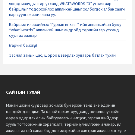
явцад малчдын гар утсанд WHAT3WORDS “3” үгт хаягаар
байршлыг тодорхойлох аппликейшныг холбогдох албан хаагч
нар суулгаж ажиллана уу.
Байршил илэрхийлэх “Гурван үгт хаяг”-ийн аппликэйшн буюу
“what3words” аппликейшныг андройд төрлийн гар утсанд
суулгах заавар
(гарчиг байхгүй)
Засмал замын цас, шороо цэвэрлэх хуваарь батлах тухай
САЙТЫН ТУХАЙ
Манай цахим хуудсаар зочилж буй эрхэм танд энэ өдрийн
мэндийг дэвшүүлье.
Та манай цахим хуудсанд зочилж нутгийн
өөрөө удирдах ёсны байгууллагын чиг үүрэг, гарсан шийдвэр,
хууль тогтоомжийн хэрэгжилт, төрийн үйлчилгээний чанар, үйл
ажиллагаатай санал бодлоо илэрхийлж хамтран ажиллахыг хүсье