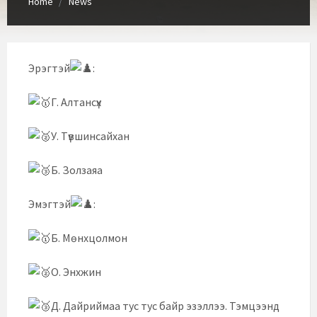
Home
News
Эрэгтэй
:
Г. Алтансүх
У. Түвшинсайхан
Б. Золзаяа
Эмэгтэй
:
Б. Мөнхцолмон
О. Энхжин
Д. Дайриймаа тус тус байр эзэллээ. Тэмцээнд