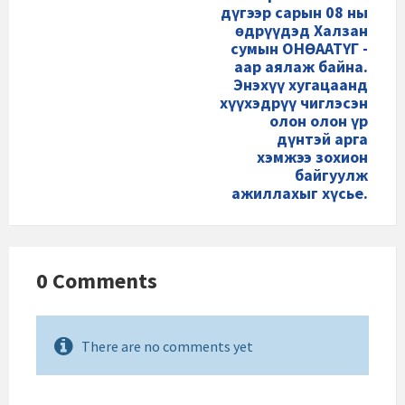
дүгээр сарын 08 ны
өдрүүдэд Халзан
сумын ОНӨААТҮГ -
аар аялаж байна.
Энэхүү хугацаанд
хүүхэдрүү чиглэсэн
олон олон үр
дүнтэй арга
хэмжээ зохион
байгуулж
ажиллахыг хүсье.
0 Comments
There are no comments yet