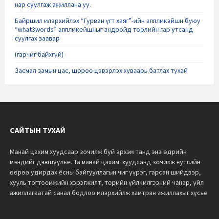
нар суулгаж ажиллана уу.
Байршил илэрхийлэх “Гурван үгт хаяг”-ийн аппликэйшн буюу
“what3words” аппликейшныг андройд төрлийн гар утсанд
суулгах заавар
(гарчиг байхгүй)
Засмал замын цас, шороо цэвэрлэх хуваарь батлах тухай
САЙТЫН ТУХАЙ
Манай цахим хуудсаар зочилж буй эрхэм танд энэ өдрийн
мэндийг дэвшүүлье.
Та манай цахим хуудсанд зочилж нутгийн
өөрөө удирдах ёсны байгууллагын чиг үүрэг, гарсан шийдвэр,
хууль тогтоомжийн хэрэгжилт, төрийн үйлчилгээний чанар, үйл
ажиллагаатай санал бодлоо илэрхийлж хамтран ажиллахыг хүсье