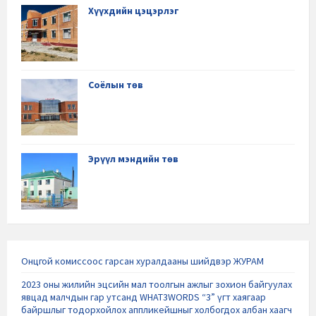
Хүүхдийн цэцэрлэг
Соёлын төв
Эрүүл мэндийн төв
Онцгой комиссоос гарсан хуралдааны шийдвэр ЖУРАМ
2023 оны жилийн эцсийн мал тоолгын ажлыг зохион байгуулах
явцад малчдын гар утсанд WHAT3WORDS “3” үгт хаягаар
байршлыг тодорхойлох аппликейшныг холбогдох албан хаагч