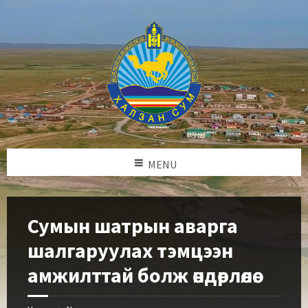
MENU
Сумын шатрын аварга
шалгаруулах тэмцээн
амжилттай болж өндөрлөлөө.