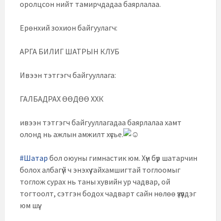
оролцсон нийт тамирчдадаа баярлалаа.
Ерөнхий зохион байгуулагч:
АРГА БИЛИГ ШАТРЫН КЛУБ
Ивээн тэтгэгч байгууллага:
ГАЛБАДРАХ ӨӨДӨӨ ХХК
ивээн тэтгэгч байгууллагадаа баярлалаа хамт
олонд нь ажлын амжилт хүсье.
#Шатар
бол оюуны гимнастик юм. Хүн бүр шатарчин
болох албагүй ч энэхүү гайхамшигтай тоглоомыг
тоглож сурах нь таны хувийн ур чадвар, ой
тогтоолт, сэтгэн бодох чадварт сайн нөлөө үзүүлдэг
юм шүү.