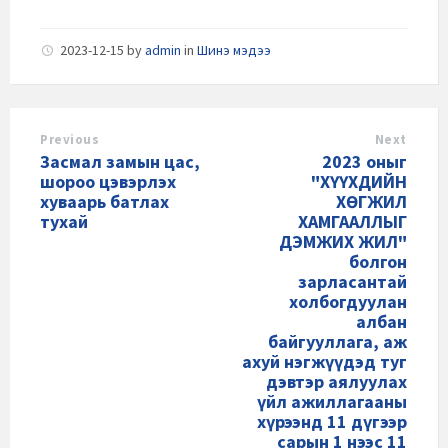
2023-12-15
by
admin
in
Шинэ мэдээ
Previous
Next
Засмал замын цас,
2023 оныг
шороо цэвэрлэх
"ХҮҮХДИЙН
хуваарь батлах
ХӨГЖИЛ
тухай
ХАМГААЛЛЫГ
ДЭМЖИХ ЖИЛ"
болгон
зарласантай
холбогдуулан
албан
байгууллага, аж
ахуй нэгжүүдэд туг
дэвтэр аялуулах
үйл ажиллагааны
хүрээнд 11 дүгээр
сарын 1 нээс 11