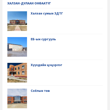
ХАЛЗАН-ДУЛААН ОНӨААТҮГ
Халзан сумын ЗДТГ
ЕБ-ын сургууль
Хүүхдийн цэцэрлэг
Соёлын төв