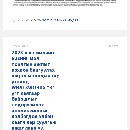
2023-12-15
by
admin
in
Шинэ мэдээ
Previous
Next
2023 оны жилийн
эцсийн мал
тоолгын ажлыг
зохион байгуулах
явцад малчдын гар
утсанд
WHAT3WORDS “3”
үгт хаягаар
байршлыг
тодорхойлох
аппликейшныг
холбогдох албан
хаагч нар суулгаж
ажиллана уу.