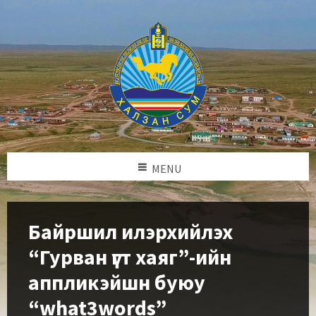
MENU
Байршил илэрхийлэх
“Гурван үгт хаяг”-ийн
аппликэйшн буюу
“what3words”