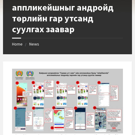
аппликейшныг андройд
төрлийн гар утсанд
суулгах заавар
Home
News