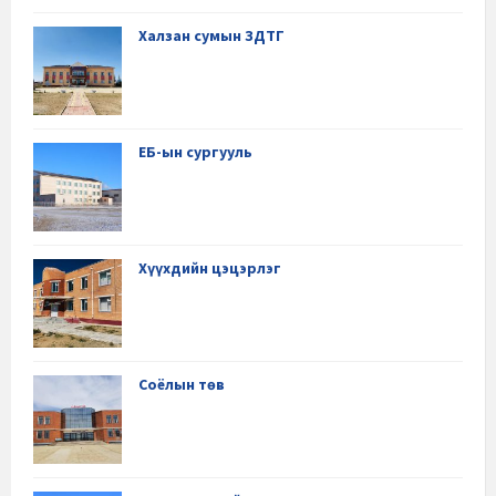
Халзан сумын ЗДТГ
ЕБ-ын сургууль
Хүүхдийн цэцэрлэг
Соёлын төв