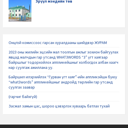
Эрүүл мэндийн төв
Онцгой комиссоос гарсан хуралдааны шийдвэр ЖУРАМ
2023 оны жилийн эцсийн мал тоолгын ажлыг зохион байгуулах
явцад малчдын гар утсанд WHAT3WORDS “3” үгт хаягаар
байршлыг тодорхойлох аппликейшныг холбогдох албан хаагч
нар суулгаж ажиллана уу.
Байршил илэрхийлэх “Гурван үгт хаяг”-ийн аппликэйшн буюу
“what3words” аппликейшныг андройд төрлийн гар утсанд
суулгах заавар
(гарчиг байхгүй)
Засмал замын цас, шороо цэвэрлэх хуваарь батлах тухай