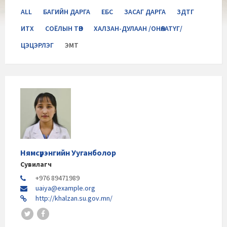
Categories:
ALL
БАГИЙН ДАРГА
ЕБС
ЗАСАГ ДАРГА
ЗДТГ
ИТХ
СОЁЛЫН ТӨВ
ХАЛЗАН-ДУЛААН /ОНӨААТҮГ/
ЦЭЦЭРЛЭГ
ЭМТ
Нямсүрэнгийн Ууганболор
Сувилагч
+976 89471989
uaiya@example.org
http://khalzan.su.gov.mn/