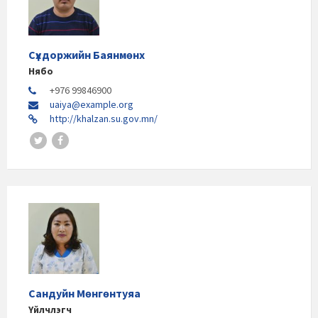
Сүхдоржийн Баянмөнх
Нябо
+976 99846900
uaiya@example.org
http://khalzan.su.gov.mn/
Сандуйн Мөнгөнтуяа
Үйлчлэгч