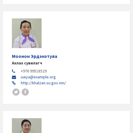
Моонон Эрдэнэтуяа
Ахлах сувилагч
+976 99518529
uaiya@example.org
http://khalzan.su.gov.mn/