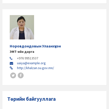
Норовдондовын Улаанхүүхэн
ЭМТ-ийн дарга
+976 99513537
uaiya@example.org
http://khalzan.su.gov.mn/
Төрийн байгууллага