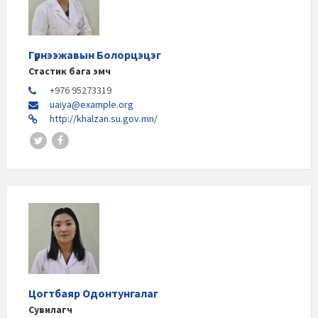
Гүрнээжавын Болорцэцэг
Стастик бага эмч
+976 95273319
uaiya@example.org
http://khalzan.su.gov.mn/
Цогтбаяр Одонтунгалаг
Сувилагч