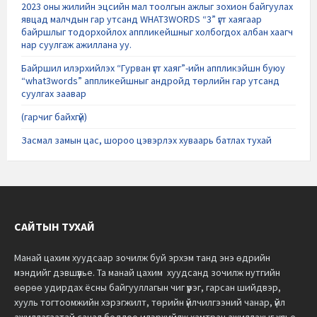
2023 оны жилийн эцсийн мал тоолгын ажлыг зохион байгуулах
явцад малчдын гар утсанд WHAT3WORDS “3” үгт хаягаар
байршлыг тодорхойлох аппликейшныг холбогдох албан хаагч
нар суулгаж ажиллана уу.
Байршил илэрхийлэх “Гурван үгт хаяг”-ийн аппликэйшн буюу
“what3words” аппликейшныг андройд төрлийн гар утсанд
суулгах заавар
(гарчиг байхгүй)
Засмал замын цас, шороо цэвэрлэх хуваарь батлах тухай
САЙТЫН ТУХАЙ
Манай цахим хуудсаар зочилж буй эрхэм танд энэ өдрийн
мэндийг дэвшүүлье.
Та манай цахим хуудсанд зочилж нутгийн
өөрөө удирдах ёсны байгууллагын чиг үүрэг, гарсан шийдвэр,
хууль тогтоомжийн хэрэгжилт, төрийн үйлчилгээний чанар, үйл
ажиллагаатай санал бодлоо илэрхийлж хамтран ажиллахыг хүсье