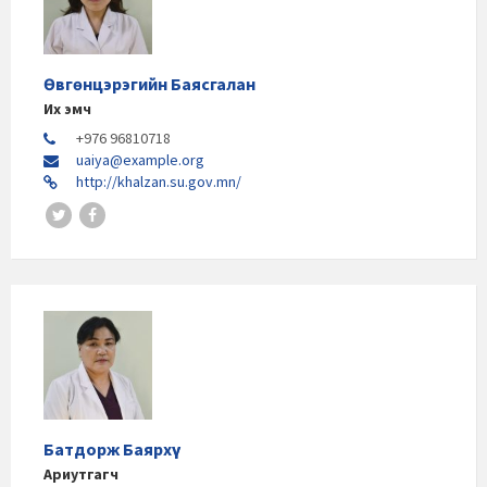
Өвгөнцэрэгийн Баясгалан
Их эмч
+976 96810718
uaiya@example.org
http://khalzan.su.gov.mn/
Батдорж Баярхүү
Ариутгагч