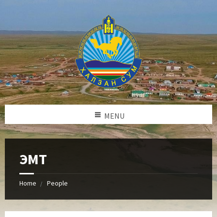
MENU
ЭМТ
Home
People