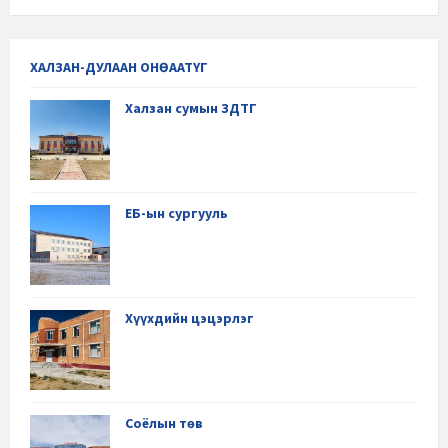
ХАЛЗАН-ДУЛААН ОНӨААТҮГ
Халзан сумын ЗДТГ
ЕБ-ын сургууль
Хүүхдийн цэцэрлэг
Соёлын төв