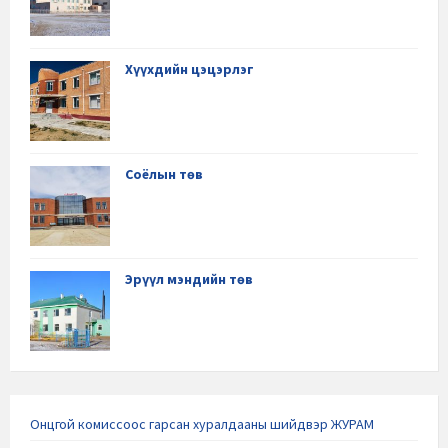
Хүүхдийн цэцэрлэг
Соёлын төв
Эрүүл мэндийн төв
Онцгой комиссоос гарсан хуралдааны шийдвэр ЖУРАМ