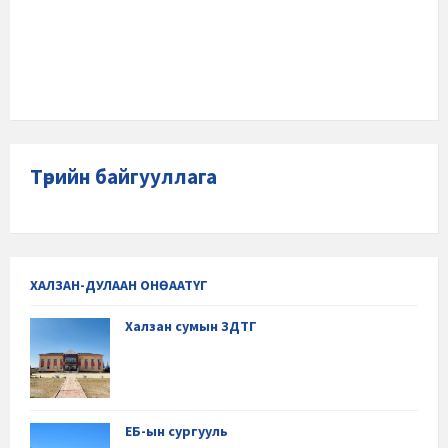
Төрийн байгууллага
ХАЛЗАН-ДУЛААН ОНӨААТҮГ
Халзан сумын ЗДТГ
ЕБ-ын сургууль