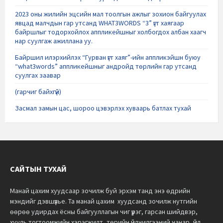
2023 оны жилийн эцсийн мал тоолгын ажлыг зохион байгуулах
явцад малчдын гар утсанд WHAT3WORDS “3” үгт хаягаар
байршлыг тодорхойлох аппликейшныг холбогдох албан хаагч
нар суулгаж ажиллана уу.
Байршил илэрхийлэх “Гурван үгт хаяг”-ийн аппликэйшн буюу
“what3words” аппликейшныг андройд төрлийн гар утсанд
суулгах заавар
(гарчиг байхгүй)
Засмал замын цас, шороо цэвэрлэх хуваарь батлах тухай
САЙТЫН ТУХАЙ
Манай цахим хуудсаар зочилж буй эрхэм танд энэ өдрийн
мэндийг дэвшүүлье.
Та манай цахим хуудсанд зочилж нутгийн
өөрөө удирдах ёсны байгууллагын чиг үүрэг, гарсан шийдвэр,
хууль тогтоомжийн хэрэгжилт, төрийн үйлчилгээний чанар, үйл