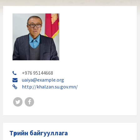
+976 95144668
uaiya@example.org
http://khalzan.su.gov.mn/
Төрийн байгууллага