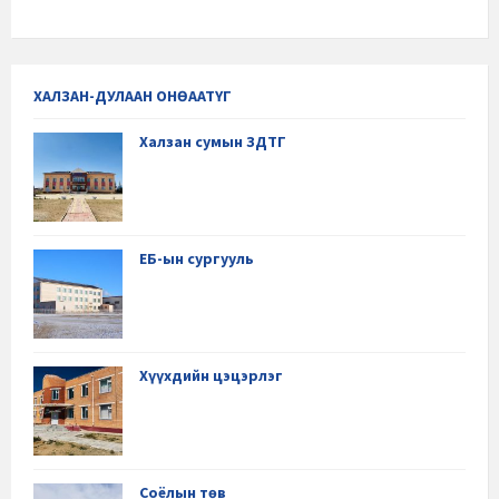
ХАЛЗАН-ДУЛААН ОНӨААТҮГ
Халзан сумын ЗДТГ
ЕБ-ын сургууль
Хүүхдийн цэцэрлэг
Соёлын төв