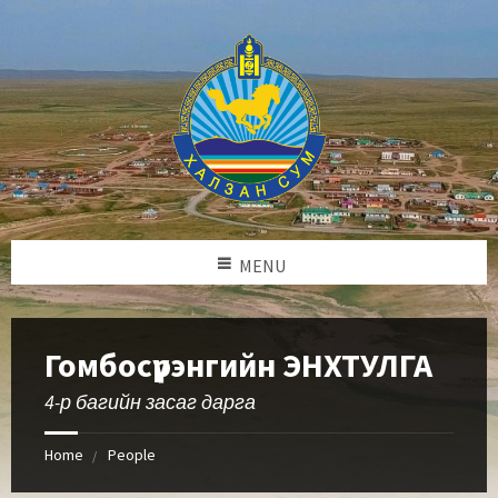
MENU
Гомбосүрэнгийн ЭНХТУЛГА
4-р багийн засаг дарга
Home
People