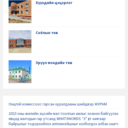
Хүүхдийн цэцэрлэг
Соёлын төв
Эрүүл мэндийн төв
Онцгой комиссоос гарсан хуралдааны шийдвэр ЖУРАМ
2023 оны жилийн эцсийн мал тоолгын ажлыг зохион байгуулах
явцад малчдын гар утсанд WHAT3WORDS “3” үгт хаягаар
байршлыг тодорхойлох аппликейшныг холбогдох албан хаагч