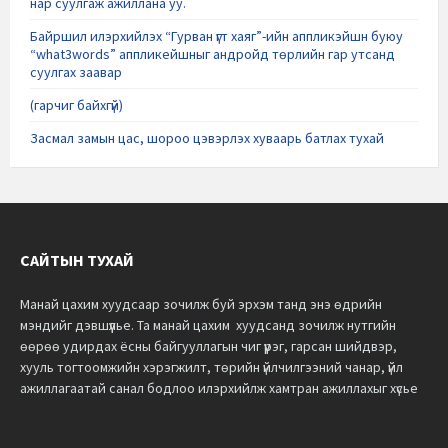
нар суулгаж ажиллана уу.
Байршил илэрхийлэх “Гурван үгт хаяг”-ийн аппликэйшн буюу
“what3words” аппликейшныг андройд төрлийн гар утсанд
суулгах заавар
(гарчиг байхгүй)
Засмал замын цас, шороо цэвэрлэх хуваарь батлах тухай
САЙТЫН ТУХАЙ
Манай цахим хуудсаар зочилж буй эрхэм танд энэ өдрийн
мэндийг дэвшүүлье.
Та манай цахим хуудсанд зочилж нутгийн
өөрөө удирдах ёсны байгууллагын чиг үүрэг, гарсан шийдвэр,
хууль тогтоомжийн хэрэгжилт, төрийн үйлчилгээний чанар, үйл
ажиллагаатай санал бодлоо илэрхийлж хамтран ажиллахыг хүсье