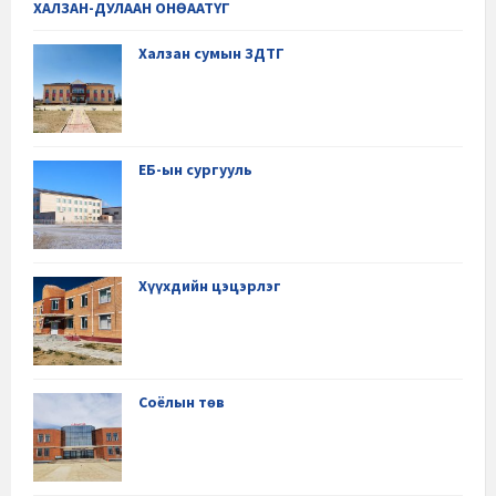
ХАЛЗАН-ДУЛААН ОНӨААТҮГ
Халзан сумын ЗДТГ
ЕБ-ын сургууль
Хүүхдийн цэцэрлэг
Соёлын төв