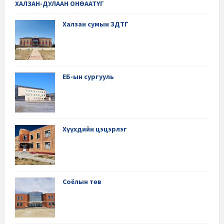
ХАЛЗАН-ДУЛААН ОНӨААТҮГ
Халзан сумын ЗДТГ
ЕБ-ын сургууль
Хүүхдийн цэцэрлэг
Соёлын төв