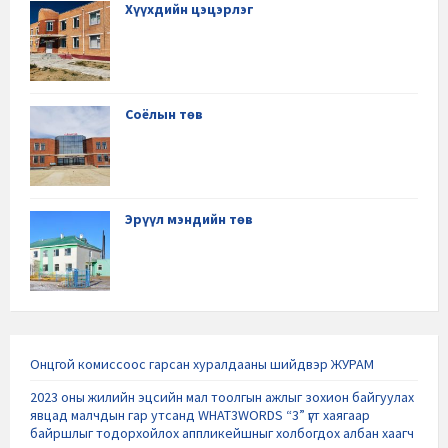
Хүүхдийн цэцэрлэг
Соёлын төв
Эрүүл мэндийн төв
Онцгой комиссоос гарсан хуралдааны шийдвэр ЖУРАМ
2023 оны жилийн эцсийн мал тоолгын ажлыг зохион байгуулах
явцад малчдын гар утсанд WHAT3WORDS “3” үгт хаягаар
байршлыг тодорхойлох аппликейшныг холбогдох албан хаагч