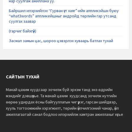
нар суулгаж ажиллана уу.
Байршил илэрхийлэх “Гурван үгт хаяг”-ийн аппликэйшн буюу
“what3words” аппликейшныг андройд төрлийн гар утсанд
суулгах заавар
(гарчиг байхгүй)
Засмал замын цас, шороо цэвэрлэх хуваарь батлах тухай
САЙТЫН ТУХАЙ
Манай цахим хуудсаар зочилж буй эрхэм танд энэ өдрийн
мэндийг дэвшүүлье.
Та манай цахим хуудсанд зочилж нутгийн
өөрөө удирдах ёсны байгууллагын чиг үүрэг, гарсан шийдвэр,
хууль тогтоомжийн хэрэгжилт, төрийн үйлчилгээний чанар, үйл
ажиллагаатай санал бодлоо илэрхийлж хамтран ажиллахыг хүсье