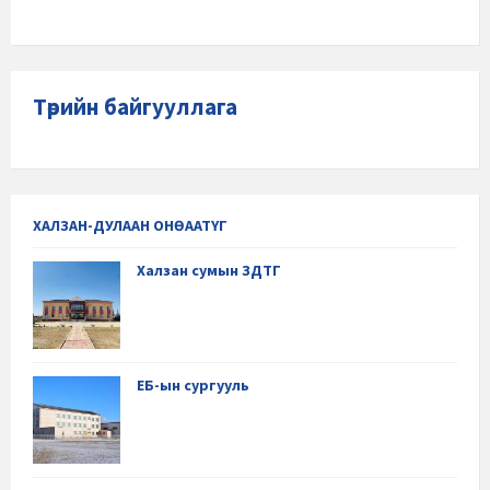
Төрийн байгууллага
ХАЛЗАН-ДУЛААН ОНӨААТҮГ
Халзан сумын ЗДТГ
ЕБ-ын сургууль