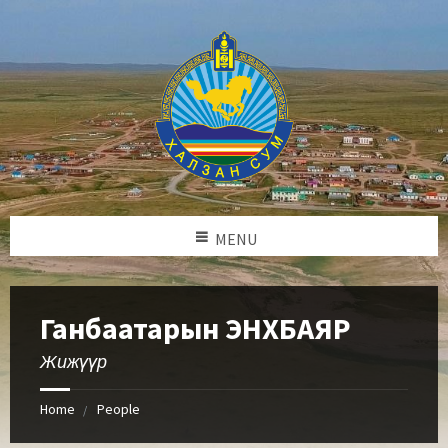
MENU
Ганбаатарын ЭНХБАЯР
Жижүүр
Home
People