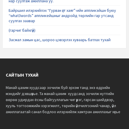
нар суулгаж ажиллана уу.
Байршил илэрхийлэх “Гурван үгт хаяг”-ийн аппликэйшн буюу
“what3words” аппликейшныг андройд төрлийн гар утсанд
суулгах заавар
(гарчиг байхгүй)
Засмал замын цас, шороо цэвэрлэх хуваарь батлах тухай
САЙТЫН ТУХАЙ
Манай цахим хуудсаар зочилж буй эрхэм танд энэ өдрийн
мэндийг дэвшүүлье.
Та манай цахим хуудсанд зочилж нутгийн
өөрөө удирдах ёсны байгууллагын чиг үүрэг, гарсан шийдвэр,
хууль тогтоомжийн хэрэгжилт, төрийн үйлчилгээний чанар, үйл
ажиллагаатай санал бодлоо илэрхийлж хамтран ажиллахыг хүсье