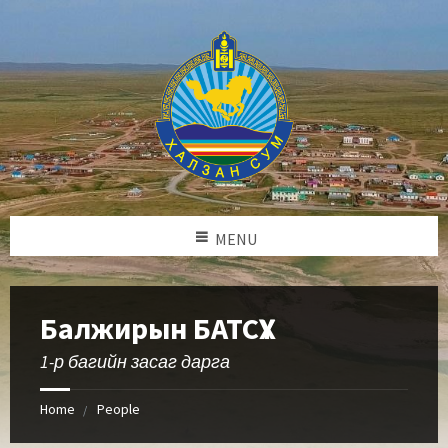
MENU
Балжирын БАТСҮХ
1-р багийн засаг дарга
Home
People