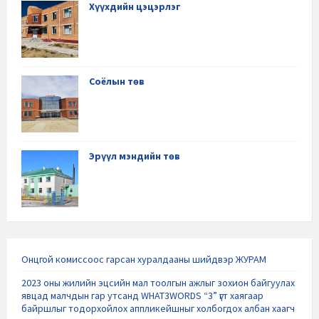
Хүүхдийн цэцэрлэг
Соёлын төв
Эрүүл мэндийн төв
Онцгой комиссоос гарсан хуралдааны шийдвэр ЖУРАМ
2023 оны жилийн эцсийн мал тоолгын ажлыг зохион байгуулах
явцад малчдын гар утсанд WHAT3WORDS “3” үгт хаягаар
байршлыг тодорхойлох аппликейшныг холбогдох албан хаагч