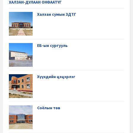
ХАЛЗАН-ДУЛААН ОНӨААТҮГ
Халзан сумын ЗДТГ
ЕБ-ын сургууль
Хүүхдийн цэцэрлэг
Соёлын төв