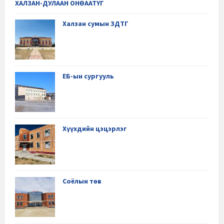
ХАЛЗАН-ДУЛААН ОНӨААТҮГ
Халзан сумын ЗДТГ
ЕБ-ын сургууль
Хүүхдийн цэцэрлэг
Соёлын төв