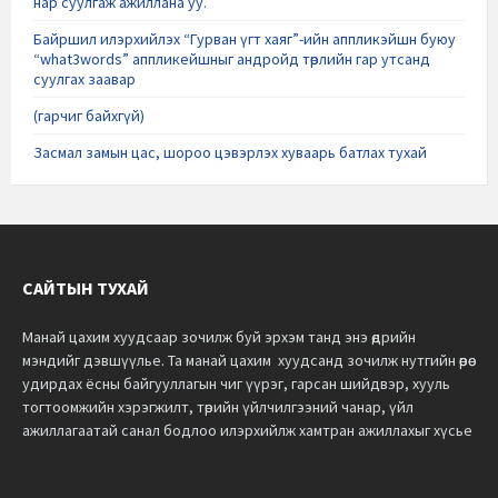
нар суулгаж ажиллана уу.
Байршил илэрхийлэх “Гурван үгт хаяг”-ийн аппликэйшн буюу
“what3words” аппликейшныг андройд төрлийн гар утсанд
суулгах заавар
(гарчиг байхгүй)
Засмал замын цас, шороо цэвэрлэх хуваарь батлах тухай
САЙТЫН ТУХАЙ
Манай цахим хуудсаар зочилж буй эрхэм танд энэ өдрийн
мэндийг дэвшүүлье.
Та манай цахим хуудсанд зочилж нутгийн өөрөө
удирдах ёсны байгууллагын чиг үүрэг, гарсан шийдвэр, хууль
тогтоомжийн хэрэгжилт, төрийн үйлчилгээний чанар, үйл
ажиллагаатай санал бодлоо илэрхийлж хамтран ажиллахыг хүсье