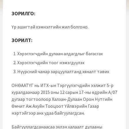
ЗОРИЛГО:
Үр ашигтай хэмнэлтийн жил болгоно.
ЗОРИЛТ:
Хэрэглэгчдийн дулаан алдагдлыг багасгах
Хэрэглэгчдийн тоог нэмэгдүүлэх
Нүүрсний чанар зарцуулалтанд хяналт тавих
ОНӨААТҮГ нь ИТХ-ын Тэргүүлэгчдийн ээлжит 5-р
хуралдаанаар 2015 оны 12 сарын 17-ны өдрийн А/07
дугаар тогтоолоор Халзан-Дулаан Орон Нутгийн
Өмчит Аж Ахуйн Тооцоот Үйлвэрийн Газар
нэртэйгээр анх удаа байгуулагдсан.
Байгууллагдсанаасаа эхлэн халаалт дулааны