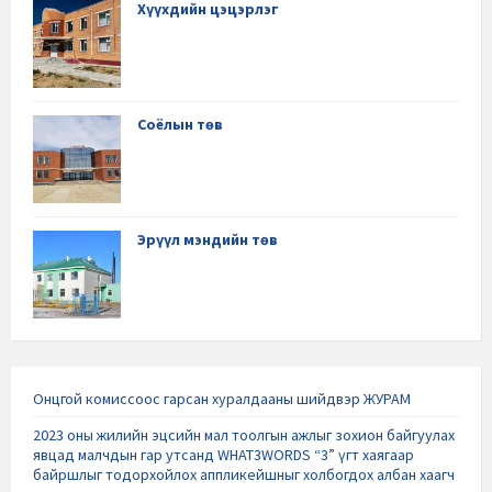
Хүүхдийн цэцэрлэг
Соёлын төв
Эрүүл мэндийн төв
Онцгой комиссоос гарсан хуралдааны шийдвэр ЖУРАМ
2023 оны жилийн эцсийн мал тоолгын ажлыг зохион байгуулах
явцад малчдын гар утсанд WHAT3WORDS “3” үгт хаягаар
байршлыг тодорхойлох аппликейшныг холбогдох албан хаагч