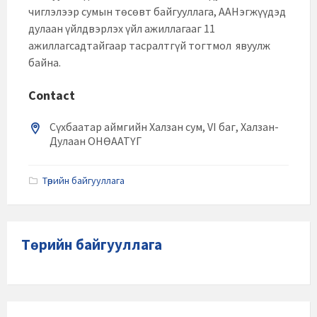
чиглэлээр сумын төсөвт байгууллага, ААНэгжүүдэд
дулаан үйлдвэрлэх үйл ажиллагааг 11
ажиллагсадтайгаар тасралтгүй тогтмол явуулж
байна.
Contact
Сүхбаатар аймгийн Халзан сум, VI баг, Халзан-
Дулаан ОНӨААТҮГ
Categories:
Төрийн байгууллага
Төрийн байгууллага