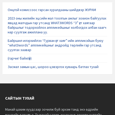
Онцгой комиссоос гарсан хуралдааны шийдвэр ЖУРАМ
2023 оны жилийн эцсийн мал тоолгын ажлыг зохион байгуулах
явцад малчдын гар утсанд WHAT3WORDS “3” үгт хаягаар
байршлыг тодорхойлох аппликейшныг холбогдох албан хаагч
нар суулгаж ажиллана уу.
Байршил илэрхийлэх “Гурван үгт хаяг”-ийн аппликэйшн буюу
“what3words” аппликейшныг андройд төрлийн гар утсанд
суулгах заавар
(гарчиг байхгүй)
Засмал замын цас, шороо цэвэрлэх хуваарь батлах тухай
САЙТЫН ТУХАЙ
Манай цахим хуудсаар зочилж буй эрхэм танд энэ өдрийн
мэндийг дэвшүүлье.
Та манай цахим хуудсанд зочилж нутгийн