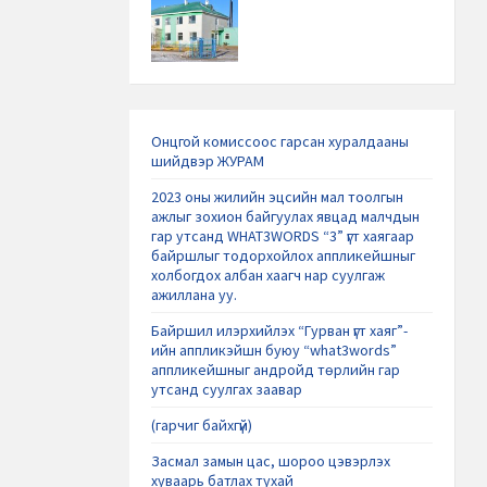
Онцгой комиссоос гарсан хуралдааны
шийдвэр ЖУРАМ
2023 оны жилийн эцсийн мал тоолгын
ажлыг зохион байгуулах явцад малчдын
гар утсанд WHAT3WORDS “3” үгт хаягаар
байршлыг тодорхойлох аппликейшныг
холбогдох албан хаагч нар суулгаж
ажиллана уу.
Байршил илэрхийлэх “Гурван үгт хаяг”-
ийн аппликэйшн буюу “what3words”
аппликейшныг андройд төрлийн гар
утсанд суулгах заавар
(гарчиг байхгүй)
Засмал замын цас, шороо цэвэрлэх
хуваарь батлах тухай