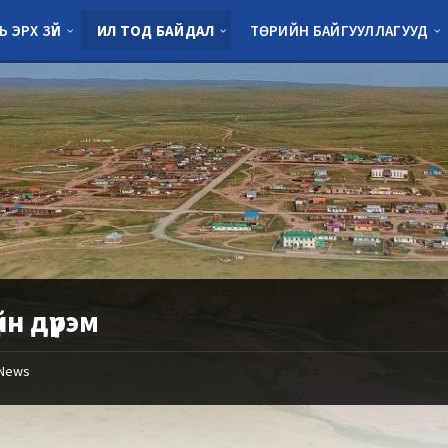
Ь ЭРХ ЗҮЙ
ИЛ ТОД БАЙДАЛ
ТӨРИЙН БАЙГУУЛЛАГУУД
үйн дүрэм
News