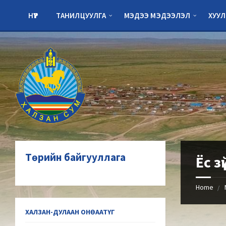
НҮҮР
ТАНИЛЦУУЛГА
МЭДЭЭ МЭДЭЭЛЭЛ
ХУУЛ
Төрийн байгууллага
Ёс з
Home
ХАЛЗАН-ДУЛААН ОНӨААТҮГ