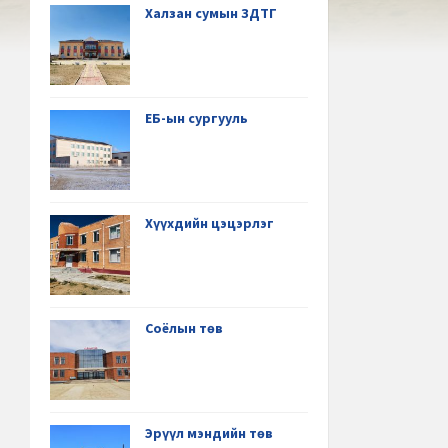
Халзан сумын ЗДТГ
ЕБ-ын сургууль
Хүүхдийн цэцэрлэг
Соёлын төв
Эрүүл мэндийн төв