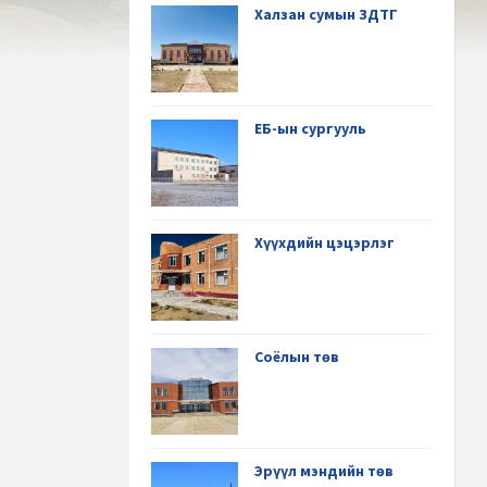
Халзан сумын ЗДТГ
ЕБ-ын сургууль
Хүүхдийн цэцэрлэг
Соёлын төв
Эрүүл мэндийн төв